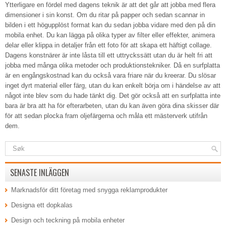
Ytterligare en fördel med dagens teknik är att det går att jobba med flera
dimensioner i sin konst. Om du ritar på papper och sedan scannar in
bilden i ett högupplöst format kan du sedan jobba vidare med den på din
mobila enhet. Du kan lägga på olika typer av filter eller effekter, animera
delar eller klippa in detaljer från ett foto för att skapa ett häftigt collage.
Dagens konstnärer är inte låsta till ett uttryckssätt utan du är helt fri att
jobba med många olika metoder och produktionstekniker. Då en surfplatta
är en engångskostnad kan du också vara friare när du kreerar. Du slösar
inget dyrt material eller färg, utan du kan enkelt börja om i händelse av att
något inte blev som du hade tänkt dig. Det gör också att en surfplatta inte
bara är bra att ha för efterarbeten, utan du kan även göra dina skisser där
för att sedan plocka fram oljefärgerna och måla ett mästerverk utifrån
dem.
SENASTE INLÄGGEN
Marknadsför ditt företag med snygga reklamprodukter
Designa ett dopkalas
Design och teckning på mobila enheter